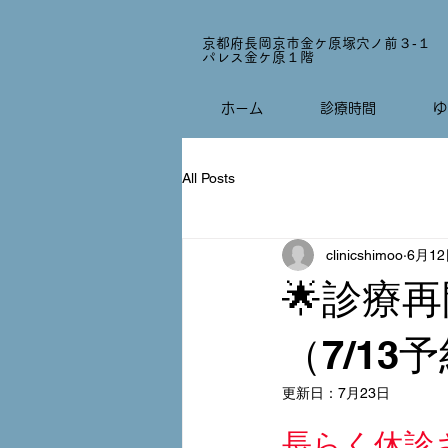
京都府長岡京市金ケ原塚穴ノ前３‐１
パレス金ケ原１階
ホーム
診療時間
ゆ
All Posts
clinicshimoo
6月1
🌟診療再
（7/1
更新日：
7月23日
長らく休診