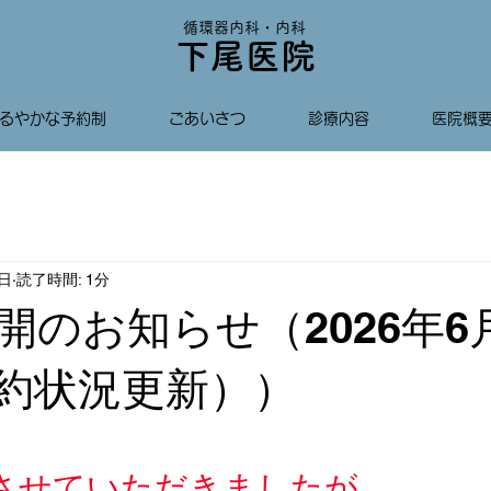
​循環器内科・内科
​下尾医院
るやかな予約制
ごあいさつ
診療内容
医院概
2日
読了時間: 1分
開のお知らせ（2026年6
3予約状況更新））
させていただきましたが、